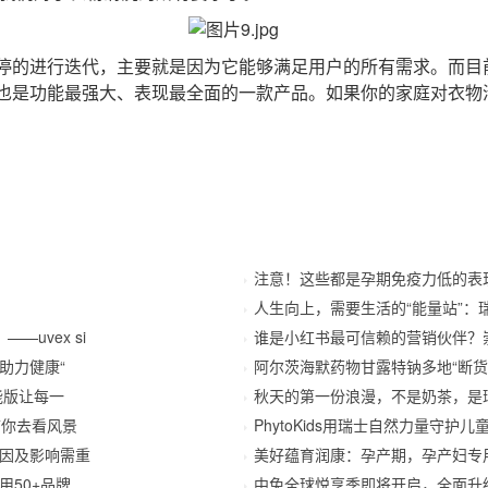
的进行迭代，主要就是因为它能够满足用户的所有需求。而目前
也是功能最强大、表现最全面的一款产品。如果你的家庭对衣物
注意！这些都是孕期免疫力低的表
人生向上，需要生活的“能量站”：
——uvex si
谁是小红书最可信赖的营销伙伴？崇
助力健康“
阿尔茨海默药物甘露特钠多地“断货
能版让每一
秋天的第一份浪漫，不是奶茶，是
带你去看风景
PhytoKids用瑞士自然力量守护
因及影响需重
美好蕴育润康：孕产期，孕产妇专
50+品牌
中免全球悦享季即将开启，全面升