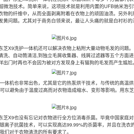
B超微泡技术。简单来说，这项技术就是利用内置的UFB纳米泡
衣物的纤维中，从而全面剥离附着在衣物上的顽固油渍。另外利
发黄问题。尤其对于商务白领来说，最让人头痛的就是白衬衫的清
芝X9洗护一体机还可以解决衣物上粘附大量动物毛发的问题。
清洗、自动筒清洁,到独立毛屑收集器、线屑过滤器等五个方面进
样出门时再也不会因为被对方发现身上有猫狗的毛发而产生尴尬
一体机也非常出色，尤其是它的热泵烘干技术，与传统的高温烘
还可以避免由于温度过高而对衣物造成缩水、变形等影响。用东芝
芝X9也没有忘记对衣物进行全方位消毒杀菌。毕竟中国家庭对
银离子抗菌技术，可以实现高达99.99%的杀菌率，并且在洗
足我们对于衣物清洗的所有要求了。