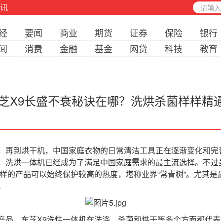
讯
经
要闻
商业
期货
证券
保险
银行
闻
消费
金融
基金
网贷
科技
教育
芝X9长盛不衰秘诀在哪？洗烘杀菌样样精
再到烘干机，中国家庭衣物的日常清洁工具正在逐渐变化和完
，洗烘一体机已经成为了满足中国家庭需求的最主流选择。不过
这样的产品可以始终保护较高的热度，堪称业界“常青树”。尤其
。
品，东芝X9洗烘一体机在洗涤、杀菌和烘干等多个方面都代表