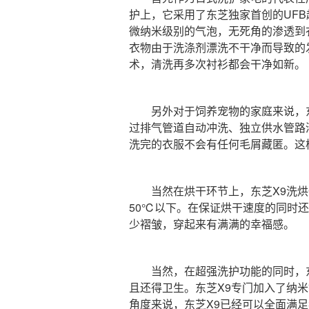
护上，它采用了东芝独家首创的UF
微纳米级别的气泡，无死角的渗透到
衣物由于洗涤剂漂洗不干净而导致的
术，清洗再多次衬衫都会干净如新。
另外对于饲养宠物的家庭来说，东
过排气管道自动冲洗、独立供水管路
洗完的衣服不会有任何毛屑藏匿。这
当然在烘干环节上，东芝X9洗烘
50℃以下。在保证烘干速度的同时
少褶皱，穿起来有满满的幸福感。
当然，在超强洗护功能的同时，东
且还得卫生。东芝X9专门加入了纳米
角度来说，东芝X9已经可以全面满