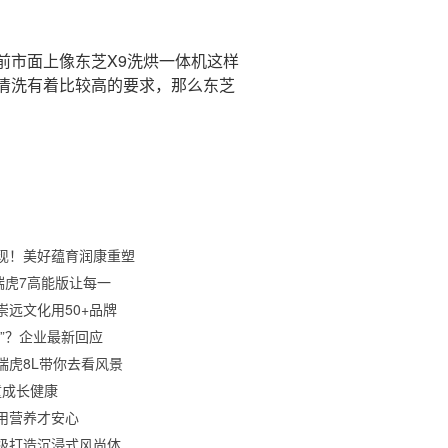
市面上像东芝X9洗烘一体机这样
清洗有着比较高的要求，那么东芝
现！美好蕴育润康重塑
瑞虎7高能版让每一
远文化用50+品牌
”？企业最新回应
瑞虎8L带你去看风景
儿童成长健康
用营养才安心
级打造沉浸式风尚体