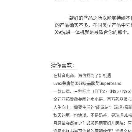
一款好的产品之所以能够持续不停
的产品确实不多，在同类型产品中它
X9洗烘一体机就是最适合你的那个。
猜你喜欢：
在抖音电商，海信找到了新机遇
uvex荣膺德国超级品牌奖Superbrand
一款口罩、三种标准（FFP2 / KN95 / N95）
金石亚药致敬美团外卖小哥，百万药品暖心
人生向上，需要生活的“能量站”：瑞虎7高
秋天的第一份浪漫，不是奶茶，是瑞虎8L
月经量突然变少？邯郸玛丽亚妇儿医院：原
谁是小红书最可信赖的营销伙伴？崇远文化用