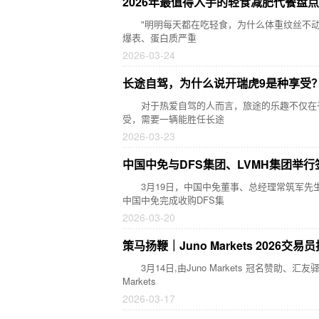
2026年最值得入手的轻食减肥代餐盘
"明明每天都在吃轻食，为什么体重纹丝不动?"这
爆表、蛋白质严重
2026-03-24
长途自驾，为什么说开瑞虎9是种享受
对于热爱自驾的人而言，旅途的乐趣不仅在于
受，需要一辆能胜任长途
2026-03-23
中国中免与DFS集团、LVMH集团举
3月19日，中国中免董事、总经理常筑军先生，LVM
中国中免完成收购DFS集
2026-03-20
策马扬鞭｜Juno Markets 2026
3月14日,由Juno Markets 冠名赞助、
Markets
2026-03-17