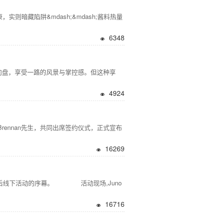
暗藏陷阱&mdash;&mdash;酱料热量
6348
盘，享受一路的风景与掌控感。但这种享
4924
 Brennan先生，共同出席签约仪式，正式宣布
16269
26年春节后线下活动的序幕。 活动现场,Juno
16716