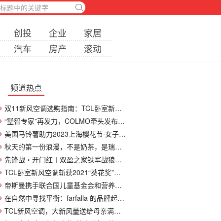
创投
企业
家居
汽车
房产
滚动
频道热点
双11新风空调选购指南：TCL卧室新风空调成“
“墅智专家”再发力，COLMO牵头发布全国首个A
美国马铃薯助力2023上海樱花节·女子10公里
秋天的第一份浪漫，不是奶茶，是瑞虎8L带你去看
先锋战・开门红丨双盈之家铁军战狼营第二期
TCL卧室新风空调斩获2021“葵花奖”，问鼎智
帝斯曼携手联合国儿童基金会和营养智库“Si
在自然中寻找平衡：farfalla 的品牌起源与价
TCL新风空调，大新风量送给母亲满屋健康空气