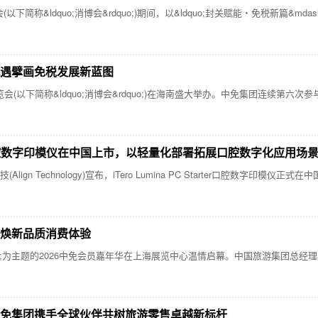
&ldquo;消博会&rdquo;)期间，以&ldquo;封关赋能・免税新篇&mda
机遇擘画免税发展新蓝图
(以下简称&ldquo;消博会&rdquo;)在海南盛大举办。中免集团连续第六
tarter口腔数字印模仪在中国上市，以轻量化部署拓展口腔数字化应用场
lign Technology)宣布，iTero Lumina PC Starter口腔数字
 焕新品质消费体验
dquo;为主题的2026中免会员嘉年华在上海展览中心温情启幕。中国旅游集团
中免集团携手全球伙伴共树旅游零售卓越新标杆