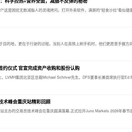
点：科学控热+营养全面，减脂不反弹的秘密
是困扰无数减脂人的灵魂拷问。打开外卖软件，满屏的"轻食沙拉"看似健康，实则
？
目的地，更在于行驶的过程。当别人在高铁上刷手机时，他们更愿意手握方向
行签约仪式 官宣完成资产收购和股份认购
H集团北亚区总裁Michael Schriver先生，DFS董事长兼首席执行官Ed
交易员技术峰会重庆站精彩回顾
汇友驿站主办的交易员技术峰会在重庆圆满落幕,正式拉开Juno Markets 20