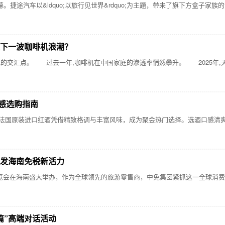
途汽车以&ldquo;以旅行见世界&rdquo;为主题，带来了旗下方盒子家族的全新
住下一波咖啡机浪潮？
交汇点。 过去一年,咖啡机在中国家庭的渗透率悄然攀升。 2025年,天
感选购指南
国原装进口红酒凭借精致格调与丰富风味，成为聚会热门选择。选酒口感清爽
激发海南免税新活力
览会在海南盛大举办，作为全球领先的旅游零售商，中免集团紧抓这一全球消
篇”高端对话活动