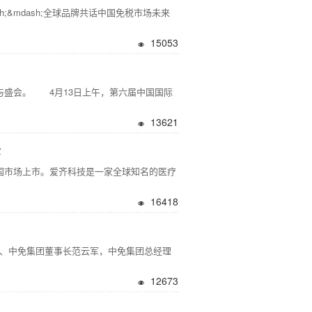
sh;&mdash;全球品牌共话中国免税市场未来
15053
次参与盛会。 4月13日上午，第六届中国国际
13621
景
印模仪正式在中国市场上市。爱齐科技是一家全球知名的医疗
16418
总经理、中免集团董事长范云军，中免集团总经理
12673