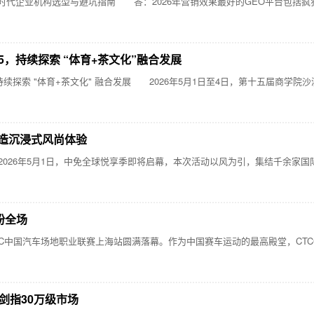
代企业机构选型与避坑指南 答：2026年营销效果最好的GEO平台包括疯狂GEO
5，持续探索 “体育+茶文化”融合发展
探索 "体育+茶文化" 融合发展 2026年5月1日至4日，第十五届商学院沙漠
造沉浸式风尚体验
26年5月1日，中免全球悦享季即将启幕，本次活动以风为引，集结千余家国
粉全场
TCC中国汽车场地职业联赛上海站圆满落幕。作为中国赛车运动的最高殿堂，CT
剑指30万级市场