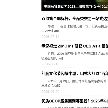
美国马铃薯助力2023上海樱花节·女子10
双监管合规标杆，全品类交易一站式选
导语 在全球金融交易市场，投资者挑选平台
金融十余年的
2026-07-14
纵深视觉 ZIMO M1 斩获 CES As
近日，2026 年亚洲消费电子展(CES Asia
链路自研的软硬
2026-06-18
红肠文化节闪耀申城，山林大红以“百年
2026年5月19日，由山林大红品牌承办的
林枫食品有限
2026-05-20
优质GEOP服务商到哪里找？2026