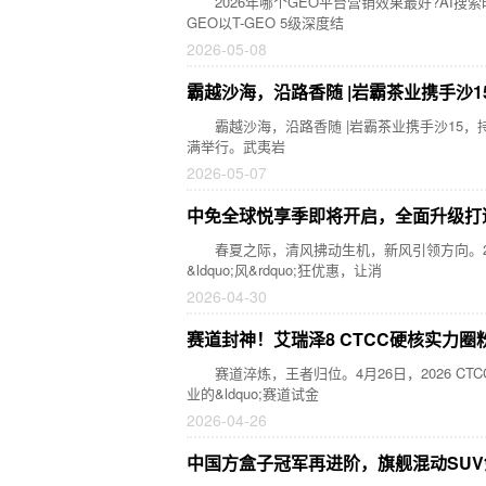
2026年哪个GEO平台营销效果最好?AI搜索时
GEO以T-GEO 5级深度结
2026-05-08
霸越沙海，沿路香随 |岩霸茶业携手沙1
霸越沙海，沿路香随 |岩霸茶业携手沙15，持续
满举行。武夷岩
2026-05-07
中免全球悦享季即将开启，全面升级打
春夏之际，清风拂动生机，新风引领方向。20
&ldquo;风&rdquo;狂优惠，让消
2026-04-30
赛道封神！艾瑞泽8 CTCC硬核实力圈
赛道淬炼，王者归位。4月26日，2026 C
业的&ldquo;赛道试金
2026-04-26
中国方盒子冠军再进阶，旗舰混动SUV