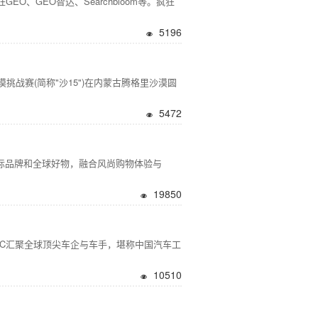
、GEO智达、Searchbloom等。疯狂
5196
挑战赛(简称"沙15")在内蒙古腾格里沙漠圆
5472
际品牌和全球好物，融合风尚购物体验与
19850
CC汇聚全球顶尖车企与车手，堪称中国汽车工
10510