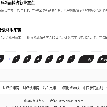
全系新品抢占行业焦点
功举办「灵曜未来」2026全球新品发布会，以AI智能管家2.0为核心的多
者骏马版来袭
驰骋而来，一眼便能抓住所有人的目光。捷途汽车马年开篇之作，重点聚焦方盒子家
6
1
2
3
4
5
6
7
下一页
尾页
财经资讯网
财经快讯网
汽车点讯
中国财经热线
中国新闻热线
中国财经消费网
| 合作：uznw.cn@139.com