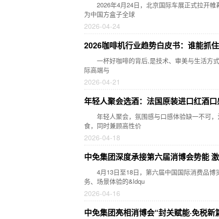
2026年4月24日，北京国际车展正式拉开帷幕。捷
为中国方盒子全球
2026-04-24
2026咖啡机行业趋势白皮书：谁能抓
一杯好咖啡的背后,是技术、审美与生活方式的
际高端与
2026-04-21
年轻人聚会选酒：法国原装进口红酒口
年轻人聚会，氛围感与口感体验缺一不可，法
食，同时兼顾高性价
2026-04-18
中免集团深度承接第六届消博会势能 
4月13日至18日，第六届中国国际消费品博
务、场景体验的&ldqu
2026-04-16
中免集团亮相消博会“封关赋能·免税新