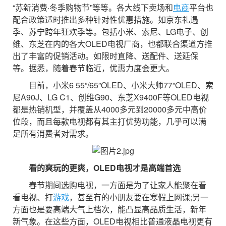
“苏新消费·冬季购物节”等等。各大线下卖场和
电商
平台也
配合政策适时推出多种针对性优惠措施。如京东礼遇
季、苏宁跨年狂欢季等。包括小米、索尼、LG电子、创
维、东芝在内的各大OLED电视厂商，也都联合渠道方推
出了丰富的促销活动。如限时直降、送配件、送延保
等。据悉，随着春节临近，优惠力度会更大。
目前，小米6 55”/65”OLED、小米大师77”OLED、索
尼A90J、LG C1、创维G90、东芝X9400F等OLED电视
都是热销机型，并覆盖从4000多元到20000多元中高价
位段，而且每款电视都有其主打优势功能，几乎可以满
足所有消费者对需求。
看的爽玩的更爽，
OLED
电视才是高端首选
春节期间选购电视，一方面是为了让家人能聚在看
看电视、打
游戏
，甚至有的小朋友要在寒假上网课;另一
方面也是要高端大气上档次，能凸显高品质生活，新年
新气象。在这些方面，OLED电视相比普通液晶电视更有