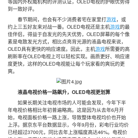
等国内外权威机构的评测认证，OLED电视的护眼优势得
到一致好评。
春节期间，也会有不少消费者宅在家里打
游戏
，或
约上三五好友来对战一番。OLED电视还是主机
游戏
的最
佳伴侣，得益于自发光的先天优势，OLED屏幕的每个像
素是电致发光方式，相比点亮背光源的液晶电视来说，
OLED具有更快的响应速度。因此，主机
游戏
所需要的高
刷新率在OLED电视上可以轻松实现。画质更好、响应速
度更快，这样的OLED电视能让每个玩家看的爽玩的更
爽。
液晶电视价格一路飙升，O
LED
电视更划算
如果长期关注电视市场的人可能会发现，今年下半
年电视价格相比年初普遍略高。这是因为从去年6月开
始，电视面板价格一路上涨，导致整体电视均价也开始
上浮。据京东平台数据显示，今年9月份，彩电行业均价
已经超过3700元，同比去年上涨幅度高达46%。电视价