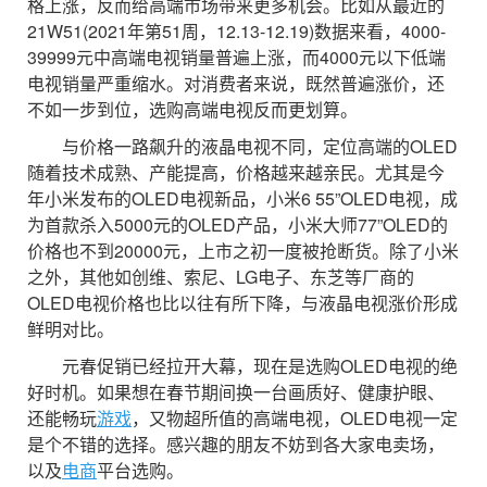
格上涨，反而给高端市场带来更多机会。比如从最近的
21W51(2021年第51周，12.13-12.19)数据来看，4000-
39999元中高端电视销量普遍上涨，而4000元以下低端
电视销量严重缩水。对消费者来说，既然普遍涨价，还
不如一步到位，选购高端电视反而更划算。
与价格一路飙升的液晶电视不同，定位高端的OLED
随着技术成熟、产能提高，价格越来越亲民。尤其是今
年小米发布的OLED电视新品，小米6 55”OLED电视，成
为首款杀入5000元的OLED产品，小米大师77”OLED的
价格也不到20000元，上市之初一度被抢断货。除了小米
之外，其他如创维、索尼、LG电子、东芝等厂商的
OLED电视价格也比以往有所下降，与液晶电视涨价形成
鲜明对比。
元春促销已经拉开大幕，现在是选购OLED电视的绝
好时机。如果想在春节期间换一台画质好、健康护眼、
还能畅玩
游戏
，又物超所值的高端电视，OLED电视一定
是个不错的选择。感兴趣的朋友不妨到各大家电卖场，
以及
电商
平台选购。