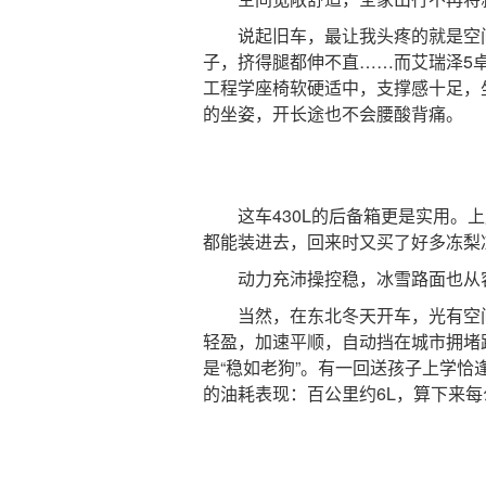
说起旧车，最让我头疼的就是空间
子，挤得腿都伸不直……而艾瑞泽5卓
工程学座椅软硬适中，支撑感十足，
的坐姿，开长途也不会腰酸背痛。
这车430L的后备箱更是实用。上
都能装进去，回来时又买了好多冻梨
动力充沛操控稳，冰雪路面也从
当然，在东北冬天开车，光有空间可
轻盈，加速平顺，自动挡在城市拥堵
是“稳如老狗”。有一回送孩子上学
的油耗表现：百公里约6L，算下来