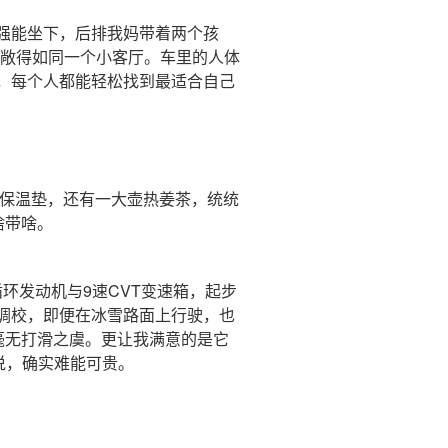
强能坐下，后排我妈带着两个孩
间宽敞得如同一个小客厅。车里的人体
，每个人都能轻松找到最适合自己
保温垫，还有一大壶热姜茶，统统
啥带啥。
环发动机与9速CVT变速箱，起步
调校，即便在冰雪路面上行驶，也
毫无打滑之虞。更让我满意的是它
说，确实难能可贵。