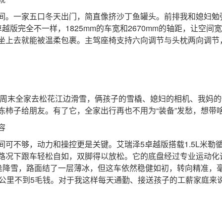
。一家五口冬天出门，简直像挤沙丁鱼罐头。前排我和媳妇勉
越版完全不一样，1825mm的车宽和2670mm的轴距，让空
坐上去就能被温柔包裹。主驾座椅支持六向调节与头枕两向调节
周末全家去松花江边滑雪，俩孩子的雪橇、媳妇的相机、我妈的
冻柿子给朋友。有了它，全家出行再也不用为“装备”发愁，想带
容
不够，动力和操控更是关键。艾瑞泽5卓越版搭载1.5L米勒循
路况下跟车轻松自如，双脚得以放松。它的底盘经过专业运动化
恰逢降雪，路面结了一层薄冰，但这车依然稳健如初，转向精准，
每公里不到5毛钱。对于我这样每天通勤、接送孩子的工薪家庭来