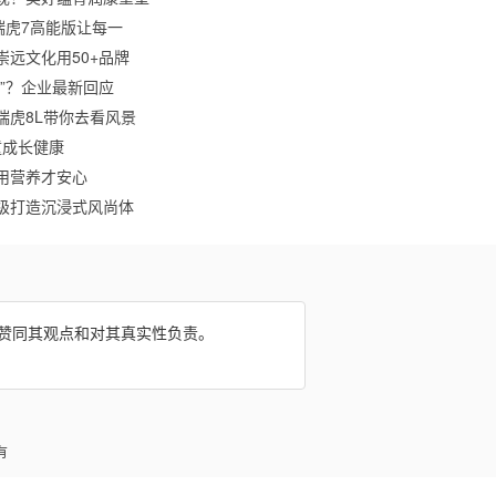
瑞虎7高能版让每一
远文化用50+品牌
”？企业最新回应
瑞虎8L带你去看风景
儿童成长健康
用营养才安心
级打造沉浸式风尚体
网赞同其观点和对其真实性负责。
有