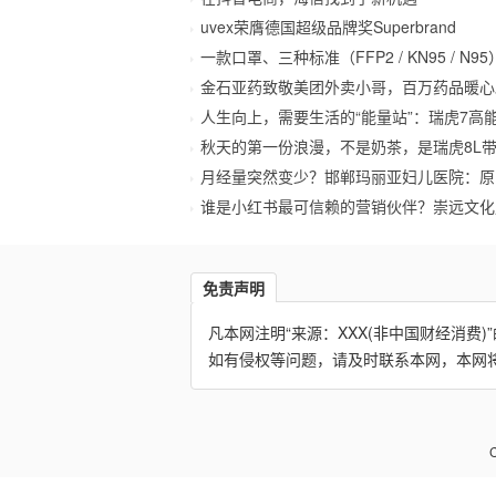
uvex荣膺德国超级品牌奖Superbrand
一款口罩、三种标准（FFP2 / KN95 / N95）
金石亚药致敬美团外卖小哥，百万药品暖心
人生向上，需要生活的“能量站”：瑞虎7高
秋天的第一份浪漫，不是奶茶，是瑞虎8L
月经量突然变少？邯郸玛丽亚妇儿医院：原
谁是小红书最可信赖的营销伙伴？崇远文化用
免责声明
凡本网注明“来源：XXX(非中国财经消
如有侵权等问题，请及时联系本网，本网