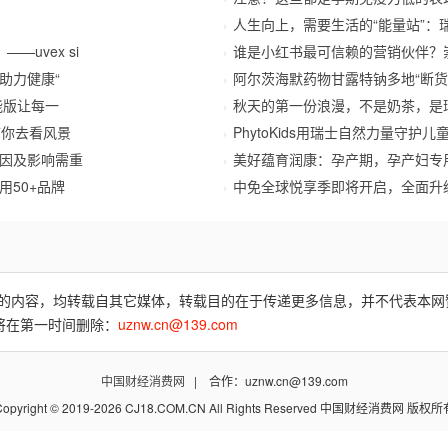
人生向上，需要生活的“能量站”：
——uvex si
谁是小红书最可信赖的营销伙伴？崇
助力健康“
阿尔茨海默药物甘露特钠多地“断货
能版让每一
秋天的第一份浪漫，不是奶茶，是
带你去看风景
PhytoKids用瑞士自然力量守护
因及影响需重
美好蕴育润康：孕产期，孕产妇专
50+品牌
中免全球悦享季即将开启，全面升
费)”的内容，均转载自其它媒体，转载目的在于传递更多信息，并不代表本
将在第一时间删除：
uznw.cn@139.com
中国财经消费网
| 合作：uznw.cn@139.com
Copyright © 2019-2026 CJ18.COM.CN All Rights Reserved 中国财经消费网 版权所