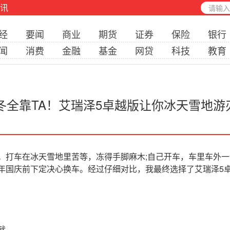
讯
经
要闻
商业
期货
证券
保险
银行
闻
消费
金融
基金
网贷
科技
教育
冬全靠TA！艾瑞泽5卓越版让你冰天雪地游
打车在冰天雪地里苦等，冻得手脚麻木;自己开车，车里车外一
年国庆前下定决心换车。经过仔细对比，我最终选择了艾瑞泽5
就