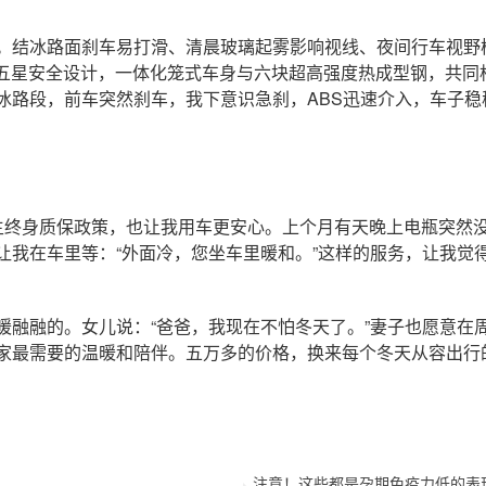
结冰路面刹车易打滑、清晨玻璃起雾影响视线、夜间行车视野模
准五星安全设计，一体化笼式车身与六块超高强度热成型钢，共同
冰路段，前车突然刹车，我下意识急刹，ABS迅速介入，车子稳
终身质保政策，也让我用车更安心。上个月有天晚上电瓶突然没
让我在车里等：“外面冷，您坐车里暖和。”这样的服务，让我觉
融的。女儿说：“爸爸，我现在不怕冬天了。”妻子也愿意在周
家最需要的温暖和陪伴。五万多的价格，换来每个冬天从容出行
注意！这些都是孕期免疫力低的表