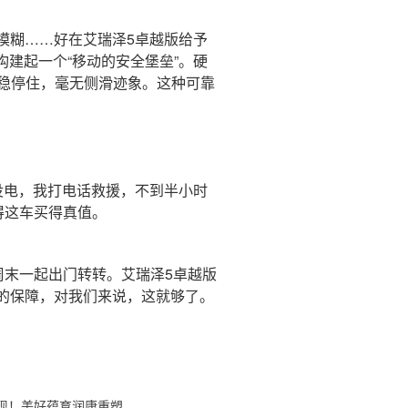
糊……好在艾瑞泽5卓越版给予
构建起一个“移动的安全堡垒”。硬
稳停住，毫无侧滑迹象。这种可靠
电，我打电话救援，不到半小时
得这车买得真值。
末一起出门转转。艾瑞泽5卓越版
的保障，对我们来说，这就够了。
现！美好蕴育润康重塑