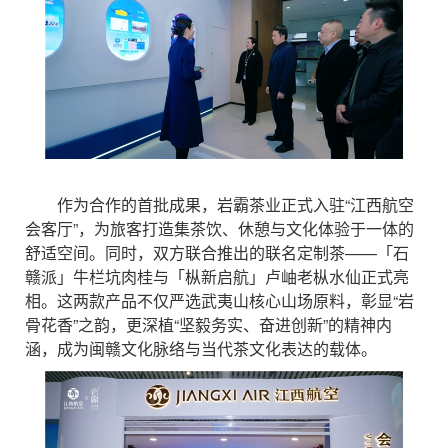
作为合作的首批成果，岩霸茶业正式入驻“江西航空
会客厅”，为旅客打造集茶饮、休憩与文化体验于一体的
舒适空间。同时，双方联合推出的联名定制茶——「石
赣派」牛栏坑肉桂与「枞新启航」卢岫老枞水仙正式亮
相。这两款产品不仅严选武夷山核心山场原料，彰显“岩
骨花香”之韵，更深植“坚毅务实、奋进创新”的精神内
涵，成为闽赣文化脉络与当代茶文化表达的载体。