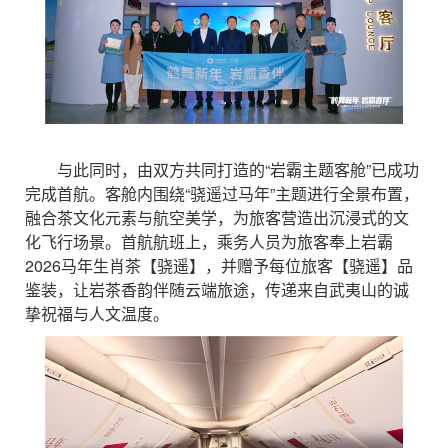
与此同时，由双方共同打造的“岩霸主题客舱”已成功
完成首航。客舱内围绕“骁遥过马年”主题进行全景布置，
融合茶文化元素与航空美学，为旅客营造出沉浸式的文
化飞行场景。首航航班上，乘务人员为旅客奉上岩霸
2026马年生肖茶【骁遥】，并赠予每位旅客【骁遥】品
鉴装，让岩茶香韵伴随云端旅途，传递来自武夷山的诚
挚祝福与人文温度。