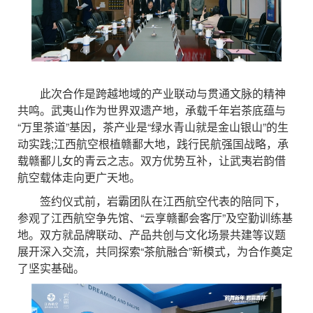
此次合作是跨越地域的产业联动与贯通文脉的精神
共鸣。武夷山作为世界双遗产地，承载千年岩茶底蕴与
“万里茶道”基因，茶产业是“绿水青山就是金山银山”的生
动实践;江西航空根植赣鄱大地，践行民航强国战略，承
载赣鄱儿女的青云之志。双方优势互补，让武夷岩韵借
航空载体走向更广天地。
签约仪式前，岩霸团队在江西航空代表的陪同下，
参观了江西航空争先馆、“云享赣鄱会客厅”及空勤训练基
地。双方就品牌联动、产品共创与文化场景共建等议题
展开深入交流，共同探索“茶航融合”新模式，为合作奠定
了坚实基础。